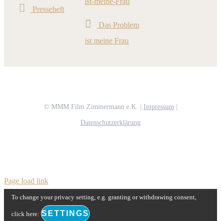
ist-meine-Frau
Presseheft
Das Problem
ist meine Frau
© MMM Film Zimmermann e.K. |
Impressum
|
Datenschutzerklärung
Page load link
To change your privacy setting, e.g. granting or withdrawing consent,
SETTINGS
click here: