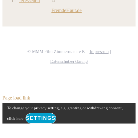
Presseheft
FremdeHaut.de
© MMM Film Zimmermann e.K. |
Impressum
|
Datenschutzerklärung
Page load link
To change your privacy setting, e.g. granting or withdrawing consent,
SETTINGS
click here: